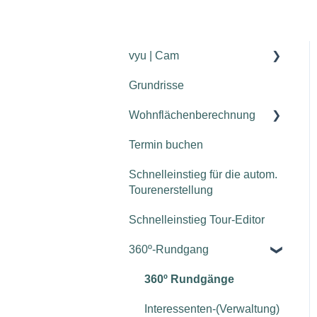
vyu | Cam
Grundrisse
Erste Schritte mit Ihrer vyu
| Cam
Wohnflächenberechnung
vyu | Cam Support
Termin buchen
Wann muss ich die Bilder
vor Ort neu machen?
Schnelleinstieg für die autom.
Tourenerstellung
Schnelleinstieg Tour-Editor
360º-Rundgang
360º Rundgänge
Interessenten-(Verwaltung)