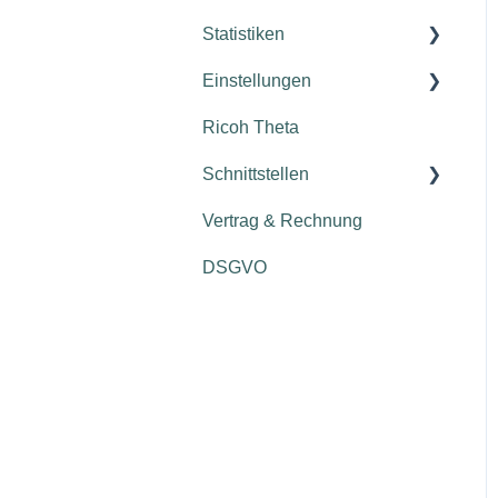
Statistiken
Einstellungen
Immobilien- und
Interessenten-Statistik
Ricoh Theta
Account
Schnittstellen
Einstellungen
Vertrag & Rechnung
onOffice
DSGVO
Flowfact
Ammon
estatePro & estateOffice